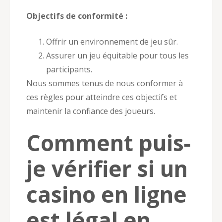
Objectifs de conformité :
Offrir un environnement de jeu sûr.
Assurer un jeu équitable pour tous les
participants.
Nous sommes tenus de nous conformer à
ces règles pour atteindre ces objectifs et
maintenir la confiance des joueurs.
Comment puis-
je vérifier si un
casino en ligne
est légal en