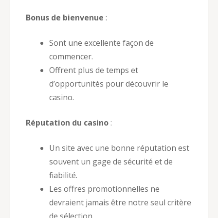
Bonus de bienvenue
:
Sont une excellente façon de
commencer.
Offrent plus de temps et
d’opportunités pour découvrir le
casino.
Réputation du casino
:
Un site avec une bonne réputation est
souvent un gage de sécurité et de
fiabilité.
Les offres promotionnelles ne
devraient jamais être notre seul critère
de sélection.