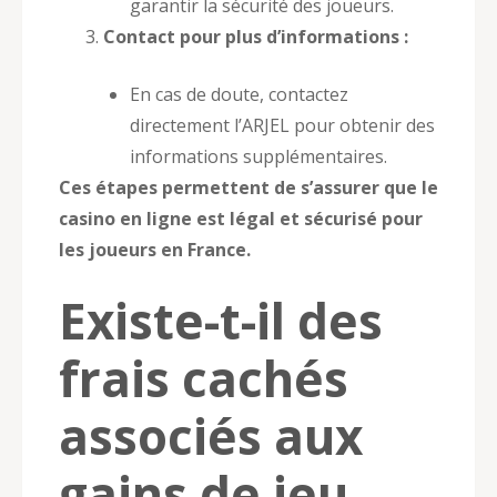
garantir la sécurité des joueurs.
Contact pour plus d’informations :
En cas de doute, contactez
directement l’ARJEL pour obtenir des
informations supplémentaires.
Ces étapes permettent de s’assurer que le
casino en ligne est légal et sécurisé pour
les joueurs en France.
Existe-t-il des
frais cachés
associés aux
gains de jeu