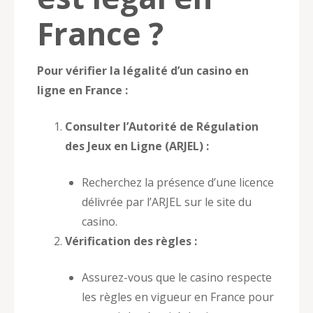
France ?
Pour vérifier la légalité d’un casino en
ligne en France :
Consulter l’Autorité de Régulation
des Jeux en Ligne (ARJEL) :
Recherchez la présence d’une licence
délivrée par l’ARJEL sur le site du
casino.
Vérification des règles :
Assurez-vous que le casino respecte
les règles en vigueur en France pour