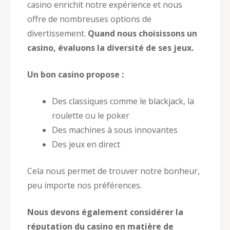
casino enrichit notre expérience et nous
offre de nombreuses options de
divertissement.
Quand nous choisissons un
casino, évaluons la diversité de ses jeux.
Un bon casino propose :
Des classiques comme le blackjack, la
roulette ou le poker
Des machines à sous innovantes
Des jeux en direct
Cela nous permet de trouver notre bonheur,
peu importe nos préférences.
Nous devons également considérer la
réputation du casino en matière de