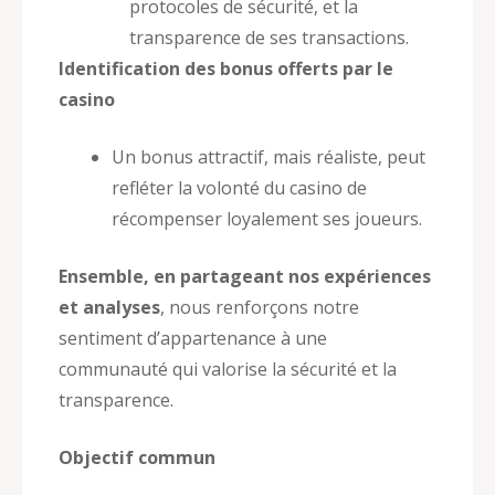
protocoles de sécurité, et la
transparence de ses transactions.
Identification des bonus offerts par le
casino
Un bonus attractif, mais réaliste, peut
refléter la volonté du casino de
récompenser loyalement ses joueurs.
Ensemble, en partageant nos expériences
et analyses
, nous renforçons notre
sentiment d’appartenance à une
communauté qui valorise la sécurité et la
transparence.
Objectif commun