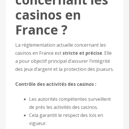
casinos en
France ?
La réglementation actuelle concernant les
casinos en France est
stricte et précise
. Elle
a pour objectif principal d’assurer l’intégrité
des jeux d’argent et la protection des joueurs.
Contrôle des activités des casinos :
Les autorités compétentes surveillent
de près les activités des casinos.
Cela garantit le respect des lois en
vigueur.