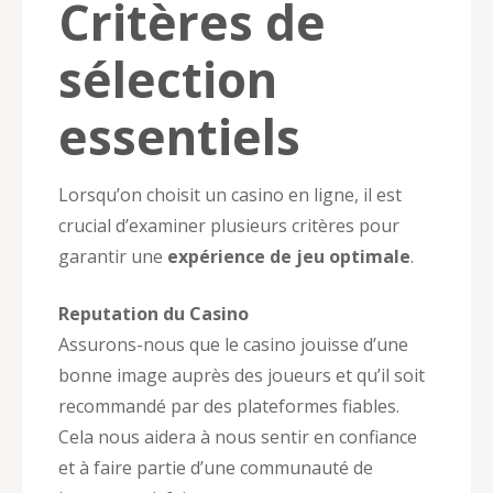
Critères de
sélection
essentiels
Lorsqu’on choisit un casino en ligne, il est
crucial d’examiner plusieurs critères pour
garantir une
expérience de jeu optimale
.
Reputation du Casino
Assurons-nous que le casino jouisse d’une
bonne image auprès des joueurs et qu’il soit
recommandé par des plateformes fiables.
Cela nous aidera à nous sentir en confiance
et à faire partie d’une communauté de