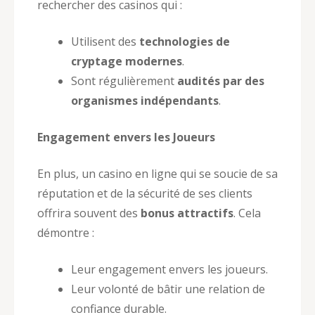
rechercher des casinos qui :
Utilisent des
technologies de
cryptage modernes
.
Sont régulièrement
audités par des
organismes indépendants
.
Engagement envers les Joueurs
En plus, un casino en ligne qui se soucie de sa
réputation et de la sécurité de ses clients
offrira souvent des
bonus attractifs
. Cela
démontre :
Leur engagement envers les joueurs.
Leur volonté de bâtir une relation de
confiance durable.