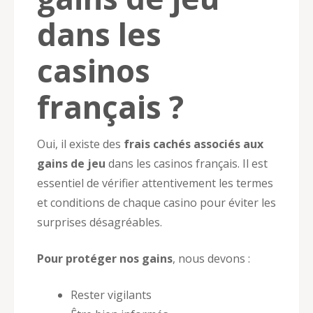
dans les
casinos
français ?
Oui, il existe des
frais cachés associés aux
gains de jeu
dans les casinos français. Il est
essentiel de vérifier attentivement les termes
et conditions de chaque casino pour éviter les
surprises désagréables.
Pour protéger nos gains
, nous devons :
Rester vigilants