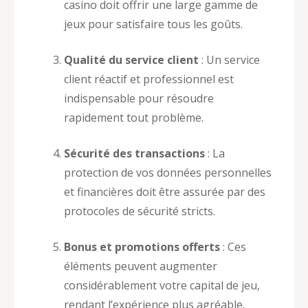
casino doit offrir une large gamme de
jeux pour satisfaire tous les goûts.
Qualité du service client
: Un service
client réactif et professionnel est
indispensable pour résoudre
rapidement tout problème.
Sécurité des transactions
: La
protection de vos données personnelles
et financières doit être assurée par des
protocoles de sécurité stricts.
Bonus et promotions offerts
: Ces
éléments peuvent augmenter
considérablement votre capital de jeu,
rendant l’expérience plus agréable.