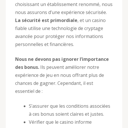
choisissant un établissement renommé, nous
nous assurons d’une expérience sécurisée.
La sécurité est primordiale
, et un casino
fiable utilise une technologie de cryptage
avancée pour protéger nos informations
personnelles et financières.
Nous ne devons pas ignorer l’importance
des bonus.
Ils peuvent améliorer notre
expérience de jeu en nous offrant plus de
chances de gagner. Cependant, il est
essentiel de :
S’assurer que les conditions associées
à ces bonus soient claires et justes.
Vérifier que le casino informe