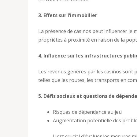
3. Effets sur l’immobilier
La présence de casinos peut influencer le
propriétés à proximité en raison de la popula
4. Influence sur les infrastructures publ
Les revenus générés par les casinos sont pa
telles que les routes, les transports en com
5. Défis sociaux et questions de dépend
Risques de dépendance au jeu
Augmentation potentielle des problèm
Il est crucial d’évaluer les mesures m