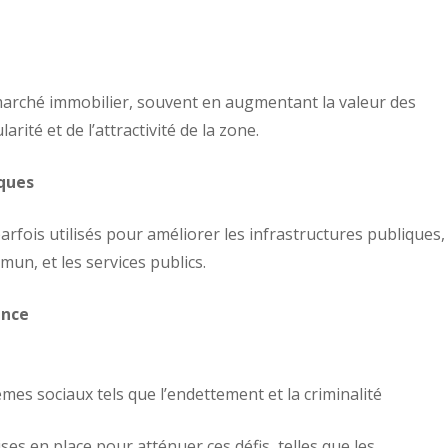
 marché immobilier, souvent en augmentant la valeur des
rité et de l’attractivité de la zone.
iques
rfois utilisés pour améliorer les infrastructures publiques,
mun, et les services publics.
ance
es sociaux tels que l’endettement et la criminalité
ises en place pour atténuer ces défis, telles que les