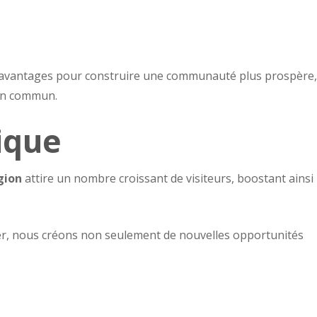
s avantages pour construire une communauté plus prospère
ien commun.
ique
gion
attire un nombre croissant de visiteurs, boostant ainsi 
ier, nous créons non seulement de nouvelles opportunités