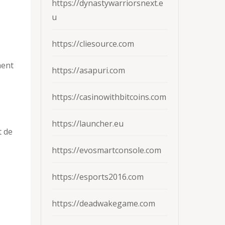
https://dynastywarriorsnext.e
u
https://cliesource.com
ment
https://asapuri.com
https://casinowithbitcoins.com
https://launcher.eu
t de
https://evosmartconsole.com
https://esports2016.com
https://deadwakegame.com