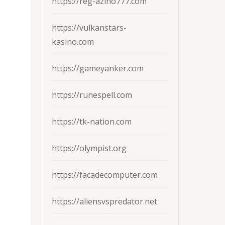
https://reg-azino777.com
https://vulkanstars-
kasino.com
https://gameyanker.com
https://runespell.com
https://tk-nation.com
https://olympist.org
https://facadecomputer.com
https://aliensvspredator.net