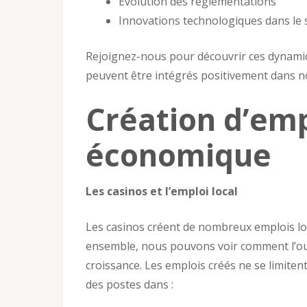
Évolution des réglementations
Innovations technologiques dans le 
Rejoignez-nous pour découvrir ces dynami
peuvent être intégrés positivement dans n
Création d’emp
économique
Les casinos et l’emploi local
Les casinos créent de nombreux emplois loc
ensemble, nous pouvons voir comment l’ou
croissance. Les emplois créés ne se limite
des postes dans :