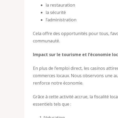
la restauration
la sécurité
l’administration
Cela offre des opportunités pour tous, fa
communauté.
Impact sur le tourisme et l’économie lo
En plus de l’emploi direct, les casinos attir
commerces locaux. Nous observons une aug
renforce notre économie.
Grâce à cette activité accrue, la fiscalité l
essentiels tels que :
l’éducation