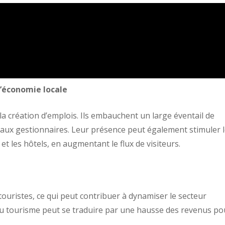
l’économie locale
 la création d’emplois. Ils embauchent un large éventail de
 aux gestionnaires. Leur présence peut également stimuler 
t les hôtels, en augmentant le flux de visiteurs.
ouristes, ce qui peut contribuer à dynamiser le secteur
du tourisme peut se traduire par une hausse des revenus po