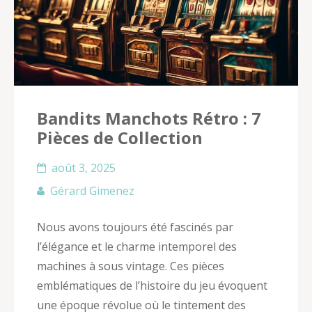
Bandits Manchots Rétro : 7
Pièces de Collection
août 3, 2025
Gérard Gimenez
Nous avons toujours été fascinés par
l’élégance et le charme intemporel des
machines à sous vintage. Ces pièces
emblématiques de l’histoire du jeu évoquent
une époque révolue où le tintement des