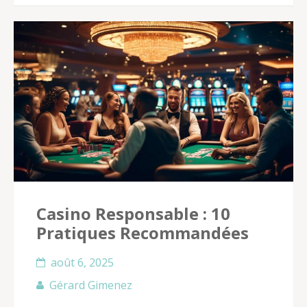
Casino Responsable : 10
Pratiques Recommandées
août 6, 2025
Gérard Gimenez