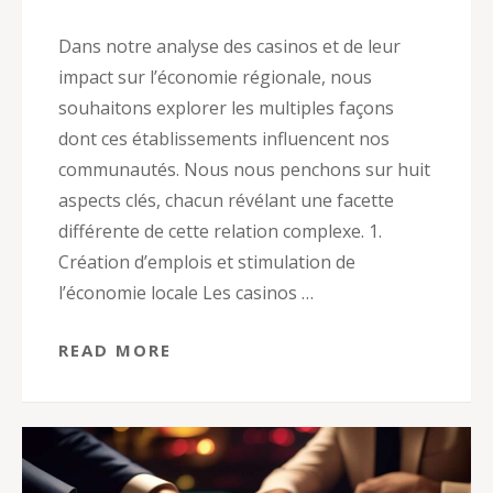
Dans notre analyse des casinos et de leur
impact sur l’économie régionale, nous
souhaitons explorer les multiples façons
dont ces établissements influencent nos
communautés. Nous nous penchons sur huit
aspects clés, chacun révélant une facette
différente de cette relation complexe. 1.
Création d’emplois et stimulation de
l’économie locale Les casinos …
READ MORE