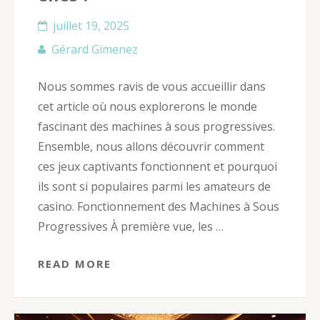
juillet 19, 2025
Gérard Gimenez
Nous sommes ravis de vous accueillir dans
cet article où nous explorerons le monde
fascinant des machines à sous progressives.
Ensemble, nous allons découvrir comment
ces jeux captivants fonctionnent et pourquoi
ils sont si populaires parmi les amateurs de
casino. Fonctionnement des Machines à Sous
Progressives À première vue, les …
READ MORE