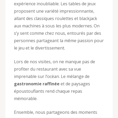
expérience inoubliable. Les tables de jeux
proposent une variété impressionnante,
allant des classiques roulettes et blackjack
aux machines à sous les plus modernes. On
s’y sent comme chez nous, entourés par des
personnes partageant la même passion pour
le jeu et le divertissement.
Lors de nos visites, on ne manque pas de
profiter du restaurant avec sa vue
imprenable sur l’océan. Le mélange de
gastronomie raffinée
et de paysages
époustouflants rend chaque repas
mémorable.
Ensemble, nous partageons des moments