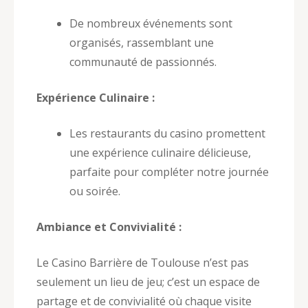
De nombreux événements sont
organisés, rassemblant une
communauté de passionnés.
Expérience Culinaire :
Les restaurants du casino promettent
une expérience culinaire délicieuse,
parfaite pour compléter notre journée
ou soirée.
Ambiance et Convivialité :
Le Casino Barrière de Toulouse n’est pas
seulement un lieu de jeu; c’est un espace de
partage et de convivialité où chaque visite