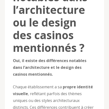
l’architecture
ou le design
des casinos
mentionnés ?
Oui, il existe des différences notables
dans l’architecture et le design des
casinos mentionnés.
Chaque établissement a sa
propre identité
visuelle
, reflétant parfois des thèmes
uniques ou des styles architecturaux
distincts. Ces différences contribuent à créer