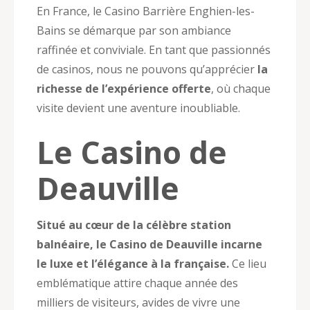
En France, le Casino Barrière Enghien-les-
Bains se démarque par son ambiance
raffinée et conviviale. En tant que passionnés
de casinos, nous ne pouvons qu’apprécier
la
richesse de l’expérience offerte
, où chaque
visite devient une aventure inoubliable.
Le Casino de
Deauville
Situé au cœur de la célèbre station
balnéaire, le Casino de Deauville incarne
le luxe et l’élégance à la française.
Ce lieu
emblématique attire chaque année des
milliers de visiteurs, avides de vivre une