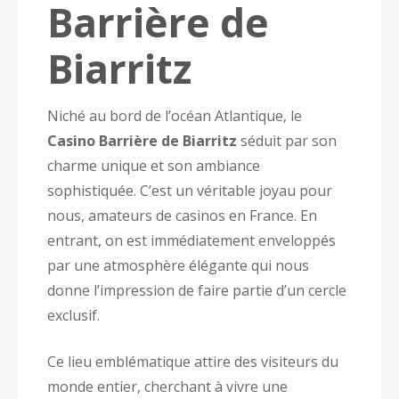
Barrière de
Biarritz
Niché au bord de l’océan Atlantique, le
Casino Barrière de Biarritz
séduit par son
charme unique et son ambiance
sophistiquée. C’est un véritable joyau pour
nous, amateurs de casinos en France. En
entrant, on est immédiatement enveloppés
par une atmosphère élégante qui nous
donne l’impression de faire partie d’un cercle
exclusif.
Ce lieu emblématique attire des visiteurs du
monde entier, cherchant à vivre une