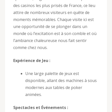
des casinos les plus prisés de France, ce lieu
attire de nombreux visiteurs en quête de
moments mémorables. Chaque visite ici est
une opportunité de se plonger dans un
monde où l’excitation est à son comble et où
l’ambiance chaleureuse nous fait sentir
comme chez nous.
Expérience de Jeu :
Une large palette de jeux est
disponible, allant des machines à sous
modernes aux tables de poker
animées.
Spectacles et Événements :