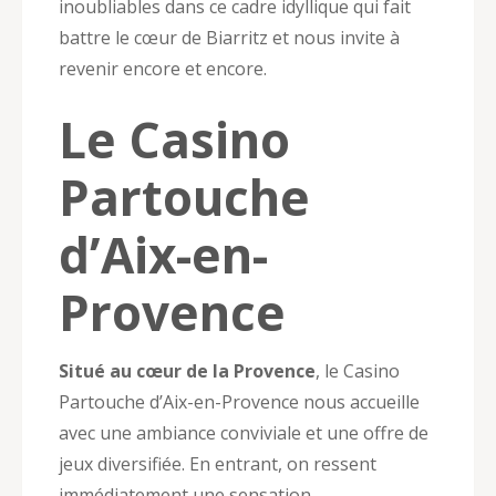
inoubliables dans ce cadre idyllique qui fait
battre le cœur de Biarritz et nous invite à
revenir encore et encore.
Le Casino
Partouche
d’Aix-en-
Provence
Situé au cœur de la Provence
, le Casino
Partouche d’Aix-en-Provence nous accueille
avec une ambiance conviviale et une offre de
jeux diversifiée. En entrant, on ressent
immédiatement une sensation