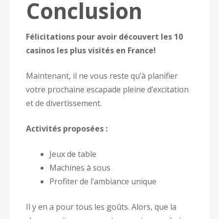
Conclusion
Félicitations pour avoir découvert les 10
casinos les plus visités en France!
Maintenant, il ne vous reste qu’à planifier
votre prochaine escapade pleine d’excitation
et de divertissement.
Activités proposées :
Jeux de table
Machines à sous
Profiter de l’ambiance unique
Il y en a pour tous les goûts. Alors, que la