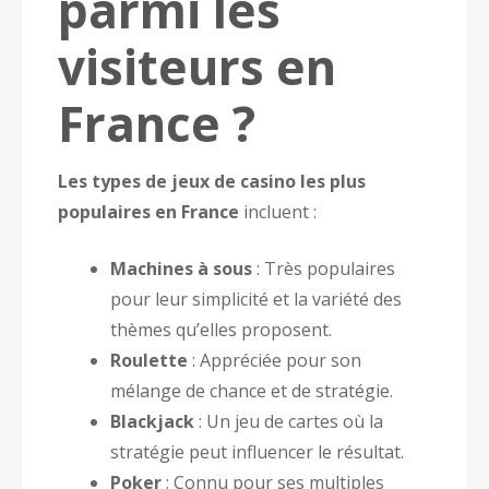
parmi les
visiteurs en
France ?
Les types de jeux de casino les plus
populaires en France
incluent :
Machines à sous
: Très populaires
pour leur simplicité et la variété des
thèmes qu’elles proposent.
Roulette
: Appréciée pour son
mélange de chance et de stratégie.
Blackjack
: Un jeu de cartes où la
stratégie peut influencer le résultat.
Poker
: Connu pour ses multiples