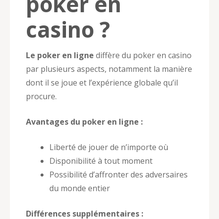
poker en
casino ?
Le poker en ligne
diffère du poker en casino
par plusieurs aspects, notamment la manière
dont il se joue et l’expérience globale qu’il
procure.
Avantages du poker en ligne :
Liberté de jouer de n’importe où
Disponibilité à tout moment
Possibilité d’affronter des adversaires
du monde entier
Différences supplémentaires :