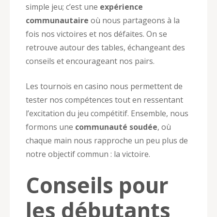
simple jeu; c’est une
expérience
communautaire
où nous partageons à la
fois nos victoires et nos défaites. On se
retrouve autour des tables, échangeant des
conseils et encourageant nos pairs.
Les tournois en casino nous permettent de
tester nos compétences tout en ressentant
l’excitation du jeu compétitif. Ensemble, nous
formons une
communauté soudée
, où
chaque main nous rapproche un peu plus de
notre objectif commun : la victoire.
Conseils pour
les débutants