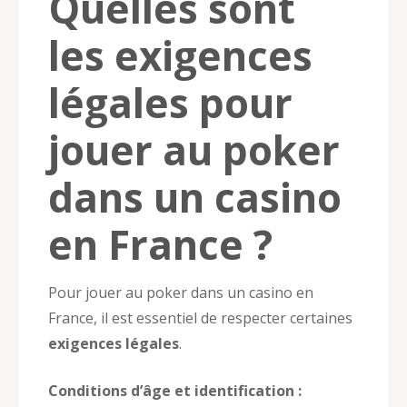
Quelles sont
les exigences
légales pour
jouer au poker
dans un casino
en France ?
Pour jouer au poker dans un casino en
France, il est essentiel de respecter certaines
exigences légales
.
Conditions d’âge et identification :