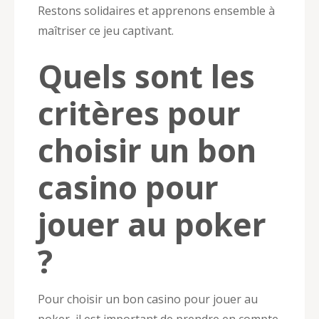
Restons solidaires et apprenons ensemble à
maîtriser ce jeu captivant.
Quels sont les
critères pour
choisir un bon
casino pour
jouer au poker
?
Pour choisir un bon casino pour jouer au