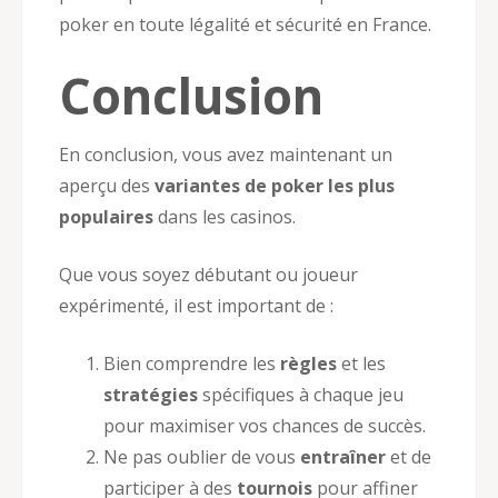
poker en toute légalité et sécurité en France.
Conclusion
En conclusion, vous avez maintenant un
aperçu des
variantes de poker les plus
populaires
dans les casinos.
Que vous soyez débutant ou joueur
expérimenté, il est important de :
Bien comprendre les
règles
et les
stratégies
spécifiques à chaque jeu
pour maximiser vos chances de succès.
Ne pas oublier de vous
entraîner
et de
participer à des
tournois
pour affiner