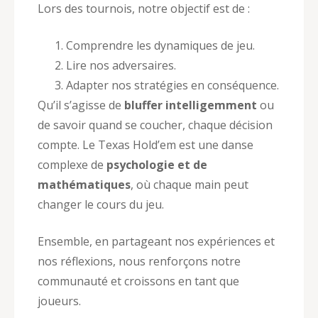
Lors des tournois, notre objectif est de :
Comprendre les dynamiques de jeu.
Lire nos adversaires.
Adapter nos stratégies en conséquence.
Qu’il s’agisse de
bluffer intelligemment
ou
de savoir quand se coucher, chaque décision
compte. Le Texas Hold’em est une danse
complexe de
psychologie et de
mathématiques
, où chaque main peut
changer le cours du jeu.
Ensemble, en partageant nos expériences et
nos réflexions, nous renforçons notre
communauté et croissons en tant que
joueurs.