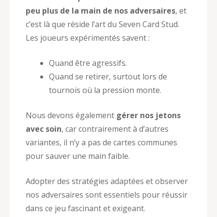
peu plus de la main de nos adversaires
, et
c’est là que réside l’art du Seven Card Stud.
Les joueurs expérimentés savent :
Quand être agressifs.
Quand se retirer, surtout lors de
tournois où la pression monte.
Nous devons également
gérer nos jetons
avec soin
, car contrairement à d’autres
variantes, il n’y a pas de cartes communes
pour sauver une main faible.
Adopter des stratégies adaptées et observer
nos adversaires sont essentiels pour réussir
dans ce jeu fascinant et exigeant.