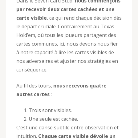
Dans le Seven Card Stud,
nous commençons
par recevoir deux cartes cachées et une
carte visible
, ce qui rend chaque décision dès
le départ cruciale. Contrairement au Texas
Hold’em, où tous les joueurs partagent des
cartes communes, ici, nous devons nous fier
à notre capacité à lire les cartes visibles de
nos adversaires et ajuster nos stratégies en
conséquence.
Au fil des tours,
nous recevons quatre
autres cartes
:
Trois sont visibles.
Une seule est cachée.
C’est une danse subtile entre observation et
intuition.
Chaque carte visible dévoile un