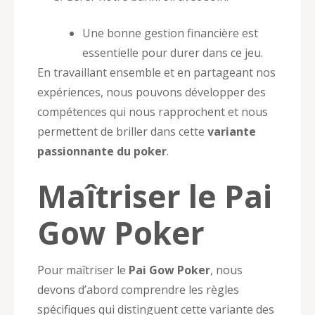
Une bonne gestion financière est
essentielle pour durer dans ce jeu.
En travaillant ensemble et en partageant nos
expériences, nous pouvons développer des
compétences qui nous rapprochent et nous
permettent de briller dans cette
variante
passionnante du poker
.
Maîtriser le Pai
Gow Poker
Pour maîtriser le
Pai Gow Poker
, nous
devons d’abord comprendre les règles
spécifiques qui distinguent cette variante des