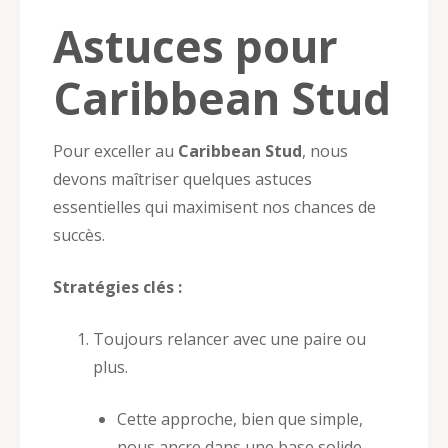
Astuces pour
Caribbean Stud
Pour exceller au
Caribbean Stud
, nous
devons maîtriser quelques astuces
essentielles qui maximisent nos chances de
succès.
Stratégies clés :
Toujours relancer avec une paire ou
plus.
Cette approche, bien que simple,
nous ancre dans une base solide