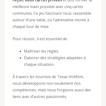
reçoit deux cartes privées
et doit former la
meilleure main possible avec cinq cartes
communes. Ce jeu fascinant nous rassemble
autour d’une table, où l’adrénaline monte à
chaque tour de mise.
Pour réussir, il est essentiel de :
Maîtriser les règles.
Élaborer des stratégies adaptées à
chaque situation.
À travers les tournois de Texas Hold’em,
nous développons non seulement nos
compétences, mais nous forgeons aussi des
liens avec d’autres passionnés.