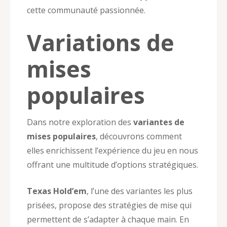
cette communauté passionnée.
Variations de
mises
populaires
Dans notre exploration des
variantes de
mises populaires
, découvrons comment
elles enrichissent l’expérience du jeu en nous
offrant une multitude d’options stratégiques.
Texas Hold’em
, l’une des variantes les plus
prisées, propose des stratégies de mise qui
permettent de s’adapter à chaque main. En