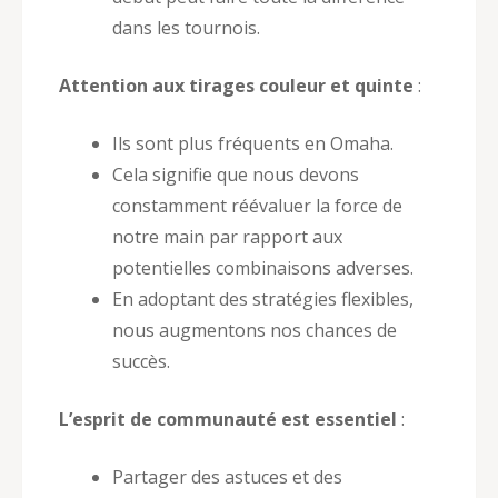
dans les tournois.
Attention aux tirages couleur et quinte
:
Ils sont plus fréquents en Omaha.
Cela signifie que nous devons
constamment réévaluer la force de
notre main par rapport aux
potentielles combinaisons adverses.
En adoptant des stratégies flexibles,
nous augmentons nos chances de
succès.
L’esprit de communauté est essentiel
:
Partager des astuces et des